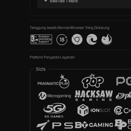
Rata-rata 1 Menit
Tanggung Jawab Bermain
Browser Yang Didukung
Platform Penyedia Layanan
Slots