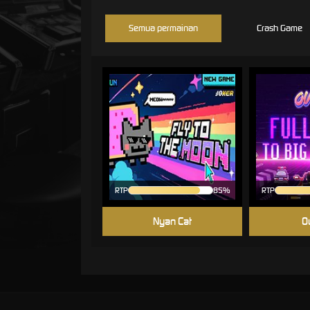
Semua permainan
Crash Game
RTP
85%
RTP
Nyan Cat
O