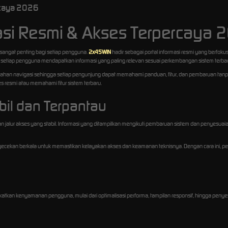
rcaya 2026
asi Resmi & Akses Terpercaya 
a sangat penting bagi setiap pengguna.
2x45WIN
hadir sebagai portal informasi resmi yang berf
 setiap pengguna mendapatkan informasi yang paling relevan sesuai perkembangan sistem terbar
ahan navigasi sehingga setiap pengunjung dapat memahami panduan, fitur, dan pembaruan tanp
 resmi atau memahami fitur sistem terbaru.
bil dan Terpantau
jalur akses yang stabil. Informasi yang ditampilkan mengikuti pembaruan sistem dan penyesu
ngecekan berkala untuk memastikan kelayakan akses dan keamanan teknisnya. Dengan cara ini, peng
 kenyamanan pengguna, mulai dari optimalisasi performa, tampilan responsif, hingga penyesu