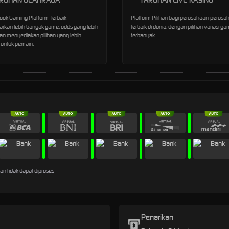
ook Gaming Platform Terbaik
Platform Pilihan bagi perusahaan-perusa
kan lebih banyak game, odds yang lebih
terbaik di dunia, dengan pilihan variasi g
 dan menyediakan pilihan yang lebih
terbanyak
untuk pemain.
an tidak dapat diproses
Penarikan