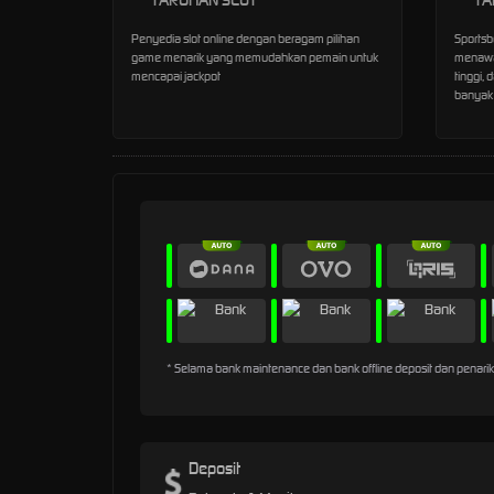
Penyedia slot online dengan beragam pilihan
Sportsb
game menarik yang memudahkan pemain untuk
menawar
mencapai jackpot
tinggi,
banyak 
* Selama bank maintenance dan bank offline deposit dan penarik
Deposit