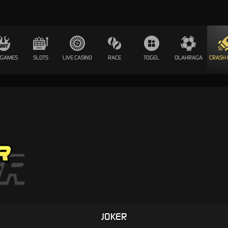
 GAMES
SLOTS
LIVE CASINO
RACE
TOGEL
OLAHRAGA
CRASH
JOKER