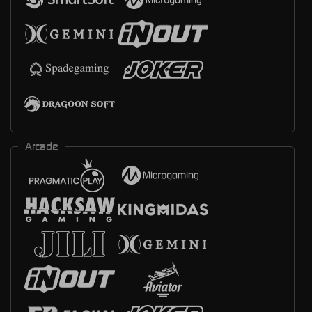
Arcade