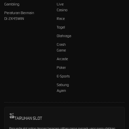
Gambling
Live
Casino
Peraturan Bermain
Di 2X45WIN
Race
Togel
Olahraga
Crash
Game
Arcade
Poker
E-Sports
Sabung
Ayam
TARUHAN SLOT
Penyedia slot online dengan beragam pilihan game menarik yang memudahkan