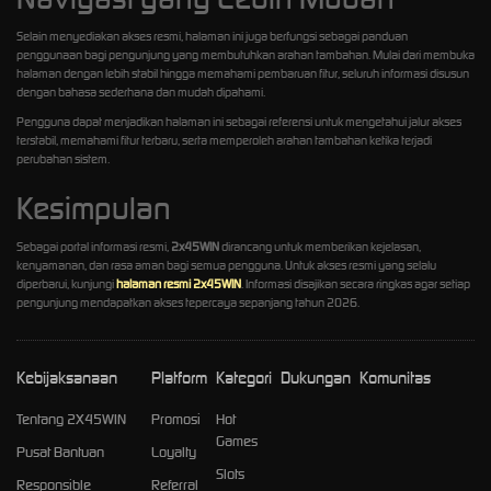
Selain menyediakan akses resmi, halaman ini juga berfungsi sebagai panduan
penggunaan bagi pengunjung yang membutuhkan arahan tambahan. Mulai dari membuka
halaman dengan lebih stabil hingga memahami pembaruan fitur, seluruh informasi disusun
dengan bahasa sederhana dan mudah dipahami.
Pengguna dapat menjadikan halaman ini sebagai referensi untuk mengetahui jalur akses
terstabil, memahami fitur terbaru, serta memperoleh arahan tambahan ketika terjadi
perubahan sistem.
Kesimpulan
Sebagai portal informasi resmi,
2x45WIN
dirancang untuk memberikan kejelasan,
kenyamanan, dan rasa aman bagi semua pengguna. Untuk akses resmi yang selalu
diperbarui, kunjungi
halaman resmi 2x45WIN
. Informasi disajikan secara ringkas agar setiap
pengunjung mendapatkan akses tepercaya sepanjang tahun 2026.
Kebijaksanaan
Platform
Kategori
Dukungan
Komunitas
Tentang 2X45WIN
Promosi
Hot
Games
Pusat Bantuan
Loyalty
Slots
Responsible
Referral