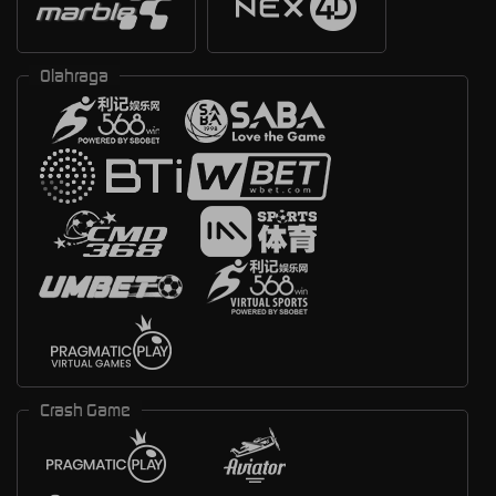
Olahraga
Crash Game