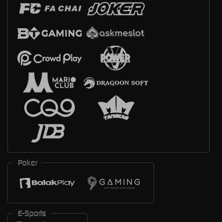
Poker
E-Sports