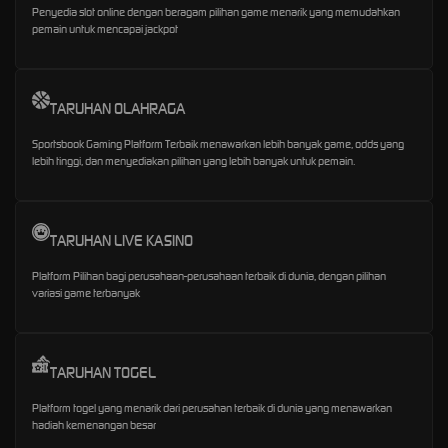
Penyedia slot online dengan beragam pilihan game menarik yang memudahkan
pemain untuk mencapai jackpot
TARUHAN OLAHRAGA
Sportsbook Gaming Platform Terbaik menawarkan lebih banyak game, odds yang
lebih tinggi, dan menyediakan pilihan yang lebih banyak untuk pemain.
TARUHAN LIVE KASINO
Platform Pilihan bagi perusahaan-perusahaan terbaik di dunia, dengan pilihan
variasi game terbanyak
TARUHAN TOGEL
Platform togel yang menarik dari perusahan terbaik di dunia yang menawarkan
hadiah kemenangan besar