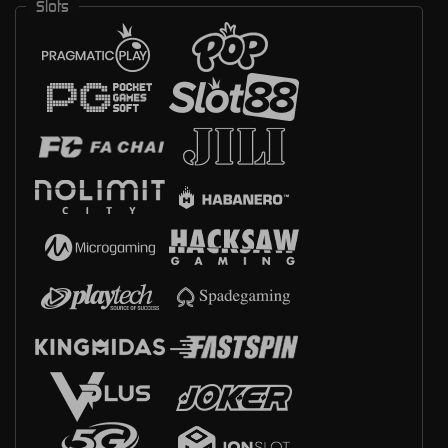
Slots