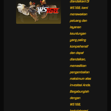
diandalkan! Di
WS168, kami
menawarkan
peluang dan
layanan
keuntungan
yang paling
komprehensif
dan dapat
diandalkan,
memastikan
pengembalian
maksimum atas
investasi Anda.
Bergabunglah
dengan
WS168,
berkolaborasi