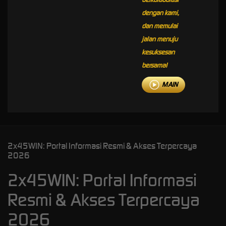
dengan kami,
dan memulai
jalan menuju
kesuksesan
bersama!
MAIN
2x45WIN: Portal Informasi Resmi & Akses Terpercaya
2026
2x45WIN: Portal Informasi
Resmi & Akses Terpercaya
2026