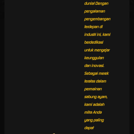
dunia! Dengan
pengalaman
pengembangan
terdepan di
industri ini, kami
berdedikasi
untuk mengejar
keunggulan
dan inovasi.
Sebagai merek
teratas dalam
permainan
sabung ayam,
kami adalah
mitra Anda
yang paling
dapat