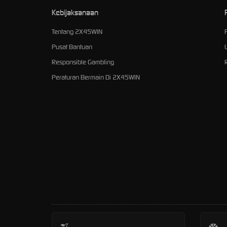
Kebijaksanaan
Tentang 2X45WIN
Pusat Bantuan
Responsible Gambling
Peraturan Bermain Di 2X45WIN