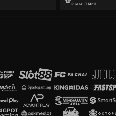
Rata-rata 3 Menit