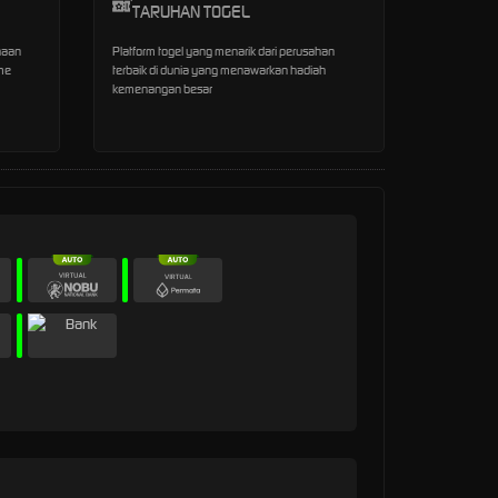
TARUHAN TOGEL
haan
Platform togel yang menarik dari perusahan
ame
terbaik di dunia yang menawarkan hadiah
kemenangan besar