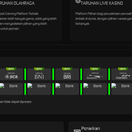
RUHAN OLAHRAGA
TARUHAN LIVE KASINO
ook Gaming Platform Terbaik
Platform Pilihan bagi perusahaan-perusa
kan lebih banyak game, odds yang lebih
terbaik di dunia, dengan pilihan variasi g
 dan menyediakan pilihan yang lebih
terbanyak
untuk pemain.
an tidak dapat diproses
Penarikan