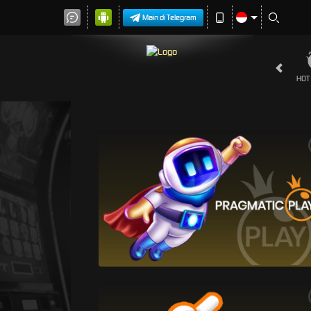
Main di Telegram
HOT