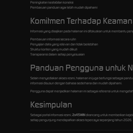
Peningkatan kestabilan koneksi
Pembaruan panduan agar lebih mudah dipahami
Komitmen Terhadap Keamana
Informasi yang disajikan pada halaman ini difokuskan untuk membantu peng
Pembaruan informasi secara rutin
Penyajian data yang relevan dan tidak berlebihan
Struktur konten yang mudah diikuti
Transparansi dalam setiap penyesuaian
Panduan Pengguna untuk N
Selain menyediakan akses resmi, halaman ini juga berfungsi sebagai pa
informasi disusun dengan bahasa sederhana dan mudah dipahami.
Pengguna dapat menjadikan halaman ini sebagai referensi untuk mengetahui 
Kesimpulan
Sebagai portal informasi resmi,
2x45WIN
dirancang untuk memberikan kejel
setiap pengunjung mendapatkan akses tepercaya sepanjang tahun 2026.