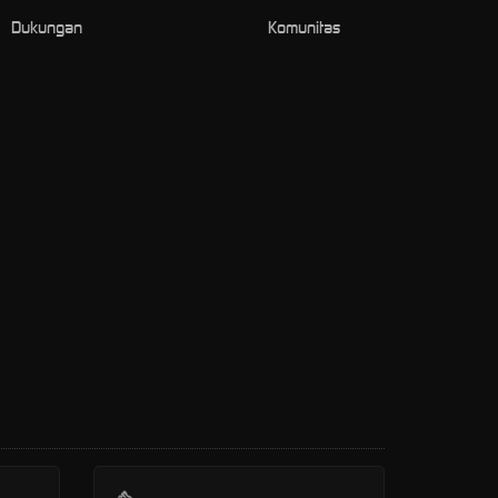
Dukungan
Komunitas