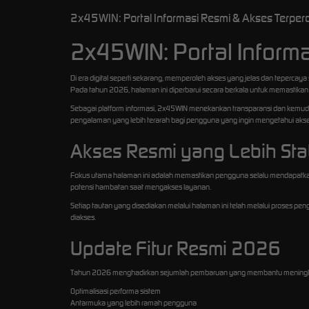
2x45WIN: Portal Informasi Resmi & Akses Terpe
2x45WIN: Portal Inform
Di era digital seperti sekarang, memperoleh akses yang jelas dan tepercay
Pada tahun 2026, halaman ini diperbarui secara berkala untuk memastikan
Sebagai platform informasi, 2x45WIN menekankan transparansi dan kemud
pengalaman yang lebih terarah bagi pengguna yang ingin mengetahui akses
Akses Resmi yang Lebih Sta
Fokus utama halaman ini adalah memastikan pengguna selalu mendapatkan 
potensi hambatan saat mengakses layanan.
Setiap tautan yang disediakan melalui halaman ini telah melalui proses pe
diakses.
Update Fitur Resmi 2026
Tahun 2026 menghadirkan sejumlah pembaruan yang membantu meningkatkan
Optimalisasi performa sistem
Antarmuka yang lebih ramah pengguna