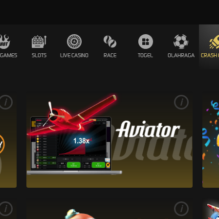
 GAMES
SLOTS
LIVE CASINO
RACE
TOGEL
OLAHRAGA
CRASH
i
i
i
i