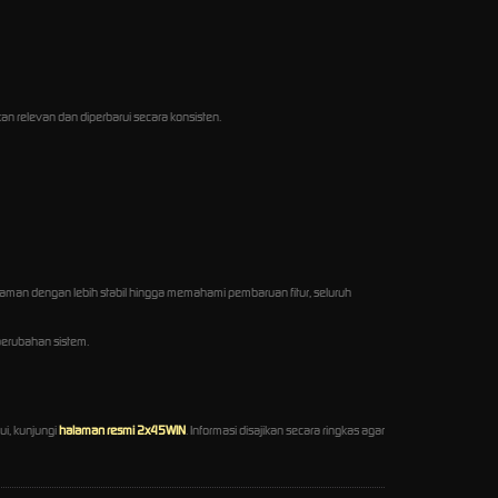
n relevan dan diperbarui secara konsisten.
man dengan lebih stabil hingga memahami pembaruan fitur, seluruh
perubahan sistem.
i, kunjungi
halaman resmi 2x45WIN
. Informasi disajikan secara ringkas agar