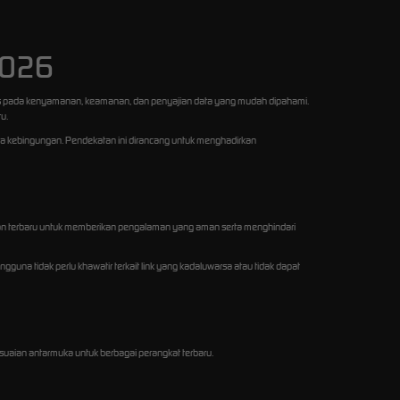
2026
okus pada kenyamanan, keamanan, dan penyajian data yang mudah dipahami.
u.
a kebingungan. Pendekatan ini dirancang untuk menghadirkan
aian terbaru untuk memberikan pengalaman yang aman serta menghindari
guna tidak perlu khawatir terkait link yang kadaluwarsa atau tidak dapat
aian antarmuka untuk berbagai perangkat terbaru.