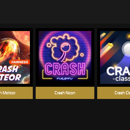
h Meteor
Crash Neon
Crash Cl