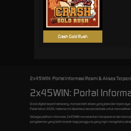
Crash Gold Rush
2x45WIN: Portal Informasi Resmi & Akses Terpe
2x45WIN: Portal Inform
Di era digital seperti sekarang, memperoleh akses yang jelas dan tepercay
Pada tahun 2026, halaman ini diperbarui secara berkala untuk memastikan
Sebagai platform informasi, 2x45WIN menekankan transparansi dan kemud
pengalaman yang lebih terarah bagi pengguna yang ingin mengetahui akses