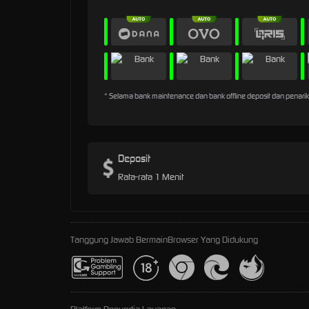
* Selama bank maintenance dan bank offline deposit dan penarik
Deposit
Rata-rata 1 Menit
Tanggung Jawab Bermain
Browser Yang Didukung