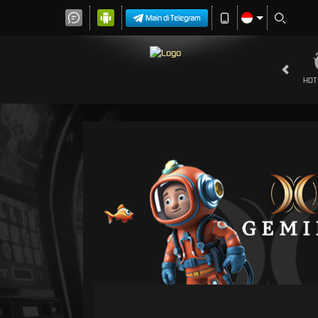
Main di Telegram
HOT