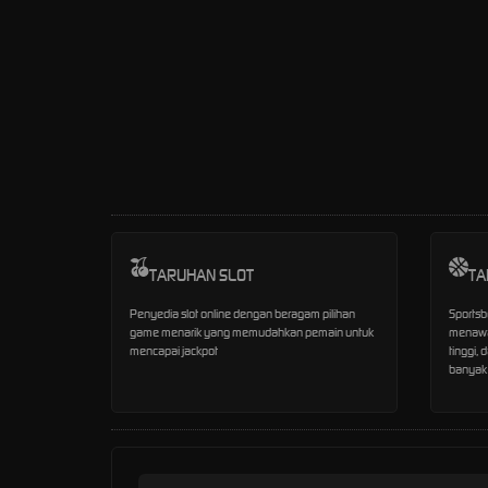
TARUHAN SLOT
TA
Penyedia slot online dengan beragam pilihan
Sportsb
game menarik yang memudahkan pemain untuk
menawar
mencapai jackpot
tinggi,
banyak 