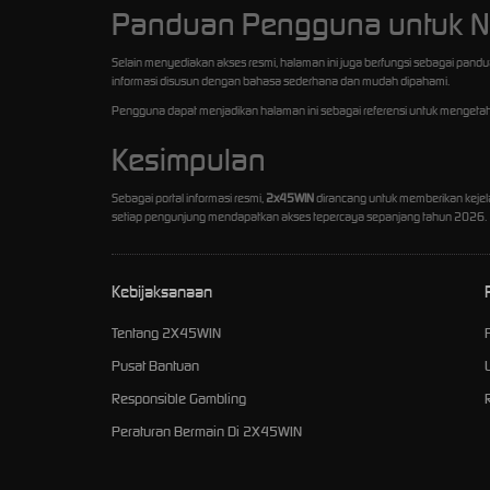
Panduan Pengguna untuk N
Selain menyediakan akses resmi, halaman ini juga berfungsi sebagai pa
informasi disusun dengan bahasa sederhana dan mudah dipahami.
Pengguna dapat menjadikan halaman ini sebagai referensi untuk mengetahui 
Kesimpulan
Sebagai portal informasi resmi,
2x45WIN
dirancang untuk memberikan kejel
setiap pengunjung mendapatkan akses tepercaya sepanjang tahun 2026.
Kebijaksanaan
Tentang 2X45WIN
Pusat Bantuan
Responsible Gambling
Peraturan Bermain Di 2X45WIN