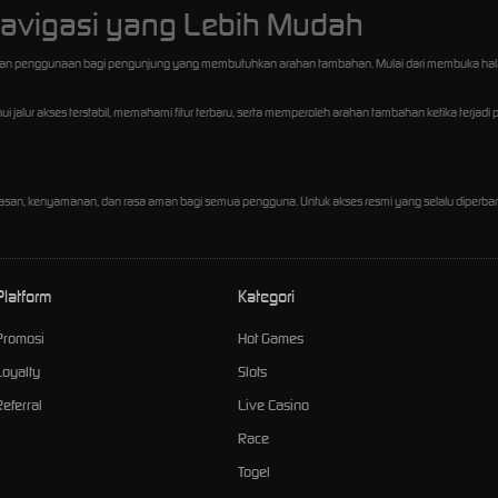
avigasi yang Lebih Mudah
nduan penggunaan bagi pengunjung yang membutuhkan arahan tambahan. Mulai dari membuka hala
jalur akses terstabil, memahami fitur terbaru, serta memperoleh arahan tambahan ketika terjadi 
asan, kenyamanan, dan rasa aman bagi semua pengguna. Untuk akses resmi yang selalu diperbaru
Platform
Kategori
Promosi
Hot Games
Loyalty
Slots
Referral
Live Casino
Race
Togel