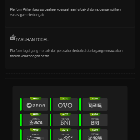
Platform Pilihan bagi perusahaan-perusahaan terbaik di dunia, dengan pilihan
variasi game terbanyak
TARUHAN TOGEL
Platform togel yang menarik dari perusahan terbaik di dunia yang menawarkan
hadiah kemenangan besar