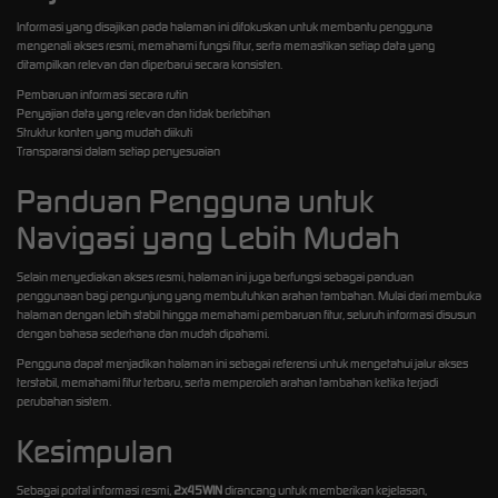
Informasi yang disajikan pada halaman ini difokuskan untuk membantu pengguna
mengenali akses resmi, memahami fungsi fitur, serta memastikan setiap data yang
ditampilkan relevan dan diperbarui secara konsisten.
Pembaruan informasi secara rutin
Penyajian data yang relevan dan tidak berlebihan
Struktur konten yang mudah diikuti
Transparansi dalam setiap penyesuaian
Panduan Pengguna untuk
Navigasi yang Lebih Mudah
Selain menyediakan akses resmi, halaman ini juga berfungsi sebagai panduan
penggunaan bagi pengunjung yang membutuhkan arahan tambahan. Mulai dari membuka
halaman dengan lebih stabil hingga memahami pembaruan fitur, seluruh informasi disusun
dengan bahasa sederhana dan mudah dipahami.
Pengguna dapat menjadikan halaman ini sebagai referensi untuk mengetahui jalur akses
terstabil, memahami fitur terbaru, serta memperoleh arahan tambahan ketika terjadi
perubahan sistem.
Kesimpulan
Sebagai portal informasi resmi,
2x45WIN
dirancang untuk memberikan kejelasan,