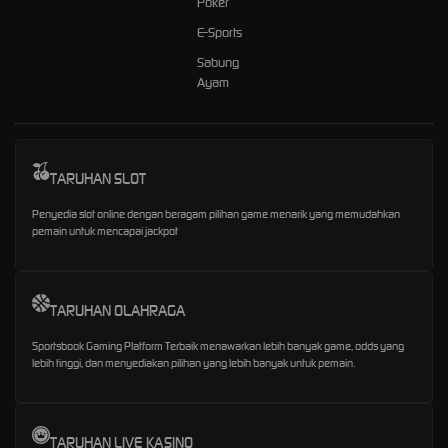
Poker
E-Sports
Sabung
Ayam
TARUHAN SLOT
Penyedia slot online dengan beragam pilihan game menarik yang memudahkan
pemain untuk mencapai jackpot
TARUHAN OLAHRAGA
Sportsbook Gaming Platform Terbaik menawarkan lebih banyak game, odds yang
lebih tinggi, dan menyediakan pilihan yang lebih banyak untuk pemain.
TARUHAN LIVE KASINO