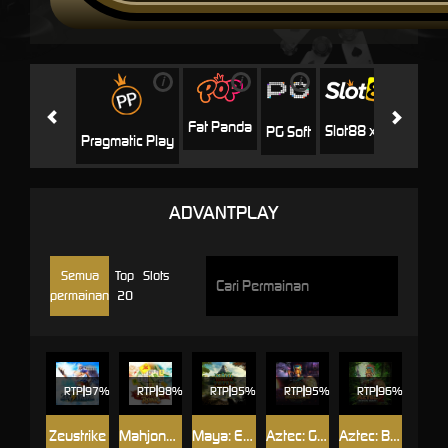
i
i
i
i
i
Facha
Fat Panda
Slot88 x PP
PG Soft
Pragmatic Play
ADVANTPLAY
Semua
Top
Slots
permainan
20
RTP
97%
RTP
98%
RTP
95%
RTP
95%
RTP
96%
Zeustrike
Mahjong Roar
Maya: Elemental Totem
Aztec: Gold Temple
Aztec: Bonus Hunt 2