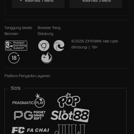
Rata-rata 1 Menit
Rata-rata 3 Menit
Tanggung Jawab
Browser Yang
Bermain
Didukung
©2026 2X45WIN. Hak cipta
dilindungi | 18+
Platform Penyedia Layanan
Slots