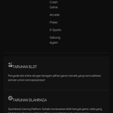
Crash
Game
Arcade
Poker
E-Sports
Sabung
Ayam
TARUHAN SLOT
Penyedia slot online dengan beragam pilihan game menarik yang memudahkan
pemain untuk mencapai jackpot
TARUHAN OLAHRAGA
Sportsbook Gaming Platform Terbaik menawarkan lebih banyak game, odds yang