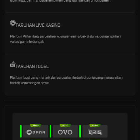
lebih tinggi, dan menyediakan pilihan yang lebih banyak untuk pemain.
TARUHAN LIVE KASINO
Platform Pilihan bagi perusahaan-perusahaan terbaik di dunia, dengan pilihan
variasi game terbanyak
TARUHAN TOGEL
Platform togel yang menarik dari perusahan terbaik di dunia yang menawarkan
hadiah kemenangan besar