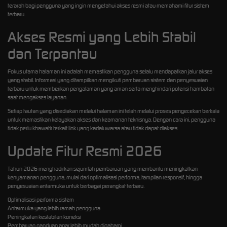
terarah bagi pengguna yang ingin mengetahui akses resmi atau memahami fitur sistem
terbaru.
Akses Resmi yang Lebih Stabil
dan Terpantau
Fokus utama halaman ini adalah memastikan pengguna selalu mendapatkan jalur akses
yang stabil. Informasi yang ditampilkan mengikuti pembaruan sistem dan penyesuaian
terbaru untuk memberikan pengalaman yang aman serta menghindari potensi hambatan
saat mengakses layanan.
Setiap tautan yang disediakan melalui halaman ini telah melalui proses pengecekan berkala
untuk memastikan kelayakan akses dan keamanan teknisnya. Dengan cara ini, pengguna
tidak perlu khawatir terkait link yang kadaluwarsa atau tidak dapat diakses.
Update Fitur Resmi 2026
Tahun 2026 menghadirkan sejumlah pembaruan yang membantu meningkatkan
kenyamanan pengguna, mulai dari optimalisasi performa, tampilan responsif, hingga
penyesuaian antarmuka untuk berbagai perangkat terbaru.
Optimalisasi performa sistem
Antarmuka yang lebih ramah pengguna
Peningkatan kestabilan koneksi
Pembaruan panduan agar lebih mudah dipahami