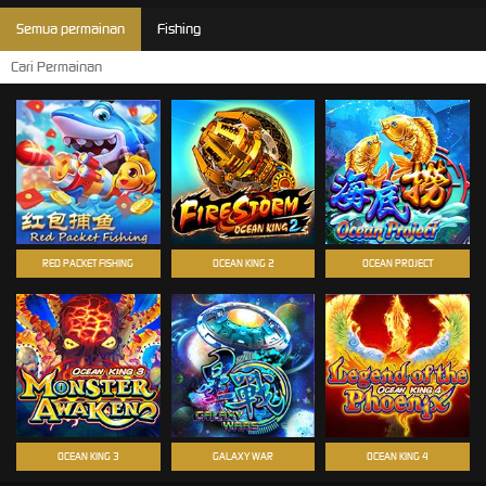
Semua permainan
Fishing
RED PACKET FISHING
OCEAN KING 2
OCEAN PROJECT
OCEAN KING 3
GALAXY WAR
OCEAN KING 4