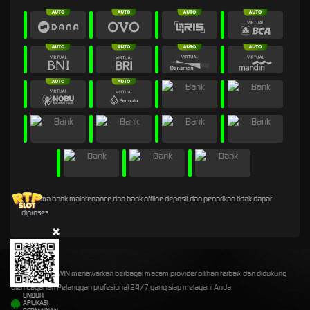
* Selama bank maintenance dan bank offline deposit dan penarikan tidak dapat
diproses
©2026 2X45WIN menawarkan berbagai macam provider pilihan terbaik dan didukung
oleh Layanan Pelanggan profesional 24/7 yang siap melayani Anda.
UNDUH
APLIKASI