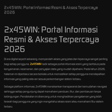
2x45WIN: Portal Informasi Resmi & Akses Terpercaya
2026
2x45WIN: Portal Informasi
Resmi & Akses Terpercaya
2026
Di era digital seperti sekarang, memperoleh akses yang jelas dan tepercaya sangat penting
bagi setiap pengguna.
2x45WIN
hadir sebagai portal informasi resmi yang berfokus pada
kenyamanan, keamanan, dan penyajian data yang mudah dipahami. Pada tahun 2026,
halaman ini diperbarui secara berkala untuk memastikan setiap pengguna mendapatkan
informasi yang paling relevan sesuai perkembangan sistem terbaru.
Sebagai platform informasi, 2x45WIN menekankan transparansi dan kemudahan navigasi
sehingga setiap pengunjung dapat memahami panduan, fitur, dan pembaruan tanpa
kebingungan. Pendekatan ini dirancang untuk menghadirkan pengalaman yang lebih
terarah bagi pengguna yang ingin mengetahui akses resmi atau memahami fitur sistem
terbaru.