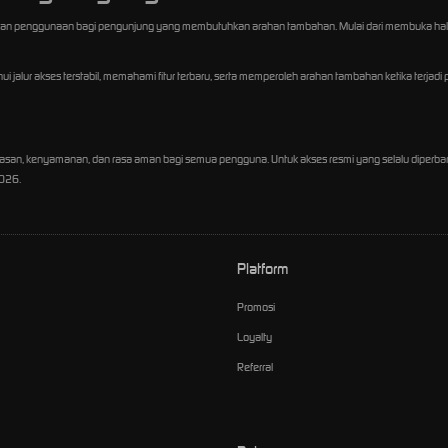
nduan penggunaan bagi pengunjung yang membutuhkan arahan tambahan. Mulai dari membuka hala
jalur akses terstabil, memahami fitur terbaru, serta memperoleh arahan tambahan ketika terjadi
asan, kenyamanan, dan rasa aman bagi semua pengguna. Untuk akses resmi yang selalu diperbar
2026.
Platform
Promosi
Loyalty
Referral