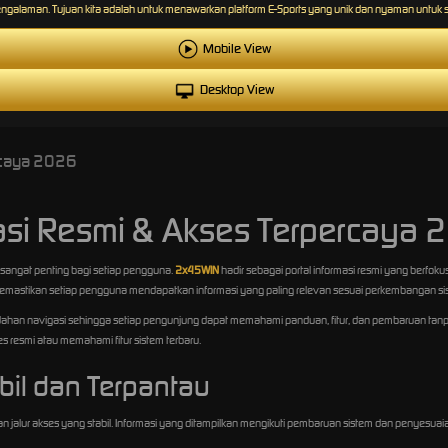
alaman. Tujuan kita adalah untuk menawarkan platform E-Sports yang unik dan nyaman untuk semu
Mobile View
Desktop View
ercaya 2026
asi Resmi & Akses Terpercaya 
a sangat penting bagi setiap pengguna.
2x45WIN
hadir sebagai portal informasi resmi yang berf
memastikan setiap pengguna mendapatkan informasi yang paling relevan sesuai perkembangan sis
ahan navigasi sehingga setiap pengunjung dapat memahami panduan, fitur, dan pembaruan tanp
 resmi atau memahami fitur sistem terbaru.
bil dan Terpantau
 jalur akses yang stabil. Informasi yang ditampilkan mengikuti pembaruan sistem dan penyesu