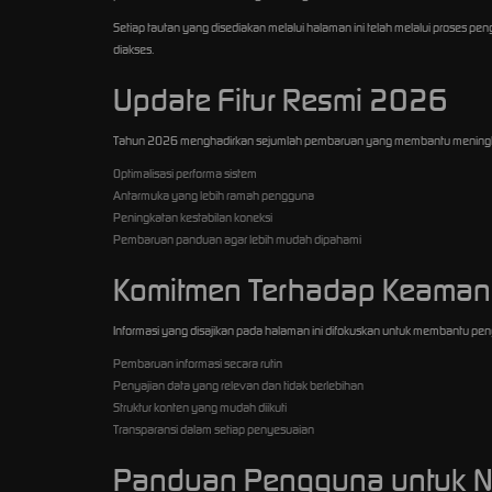
Setiap tautan yang disediakan melalui halaman ini telah melalui proses pe
diakses.
Update Fitur Resmi 2026
Tahun 2026 menghadirkan sejumlah pembaruan yang membantu meningkatkan
Optimalisasi performa sistem
Antarmuka yang lebih ramah pengguna
Peningkatan kestabilan koneksi
Pembaruan panduan agar lebih mudah dipahami
Komitmen Terhadap Keamana
Informasi yang disajikan pada halaman ini difokuskan untuk membantu peng
Pembaruan informasi secara rutin
Penyajian data yang relevan dan tidak berlebihan
Struktur konten yang mudah diikuti
Transparansi dalam setiap penyesuaian
Panduan Pengguna untuk N