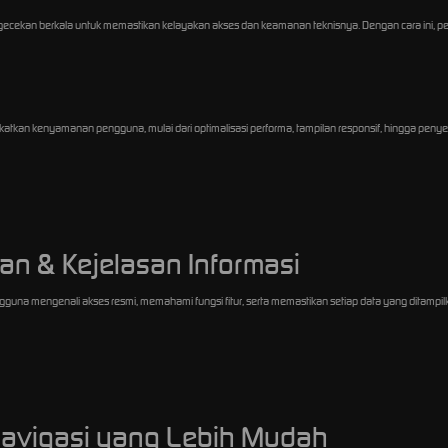
ngecekan berkala untuk memastikan kelayakan akses dan keamanan teknisnya. Dengan cara ini, peng
 kenyamanan pengguna, mulai dari optimalisasi performa, tampilan responsif, hingga penyes
n & Kejelasan Informasi
guna mengenali akses resmi, memahami fungsi fitur, serta memastikan setiap data yang ditampilk
avigasi yang Lebih Mudah