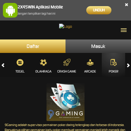
×
2X45WIN Aplikasi Mobile
UNDUH
Jangan tampilkan lagi hari ini
Daftar
Masuk
E
TOGEL
OLAHRAGA
CRASH GAME
ARCADE
POKER
9Gaming adalah supervisor permainan poker daring terlengkap dan terbesar di Indonesia.
Banyaknya pilihan permainan kartu poker membuat permainan menjadi lebih menarik dan