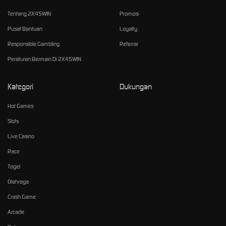
Tentang 2X45WIN
Promosi
Pusat Bantuan
Loyalty
Responsible Gambling
Referral
Peraturan Bermain Di 2X45WIN
Kategori
Dukungan
Hot Games
Slots
Live Casino
Race
Togel
Olahraga
Crash Game
Arcade