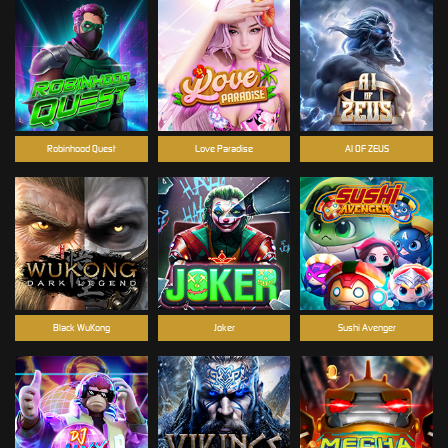
Robinhood Quest
Love Paradise
AI OF ZEUS
Black WuKong
Joker
Sushi Avenger