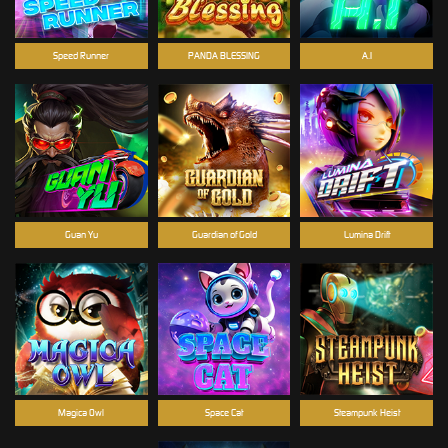
Speed Runner
PANDA BLESSING
A.I
Guan Yu
Guardian of Gold
Lumina Drift
Magica Owl
Space Cat
Steampunk Heist