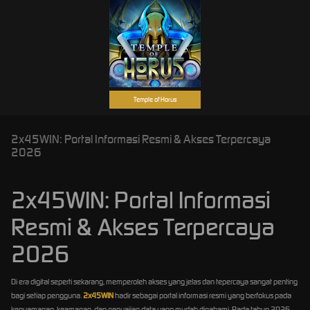
Temple of Horus
2x45WIN: Portal Informasi Resmi & Akses Terpercaya
2026
2x45WIN: Portal Informasi
Resmi & Akses Terpercaya
2026
Di era digital seperti sekarang, memperoleh akses yang jelas dan tepercaya sangat penting
bagi setiap pengguna.
2x45WIN
hadir sebagai portal informasi resmi yang berfokus pada
kenyamanan, keamanan, dan penyajian data yang mudah dipahami. Pada tahun 2026,