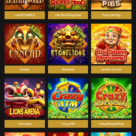
LUXURY WORLD
Little Red Riding Hood
Three Little Pigs
Ennead
Stonelions
Cai Shen Arrives!
Lion's area
Crazy ATM
Crazy Money Rolling