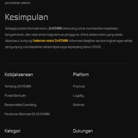
perubahan sistem.
Kesimpulan
Sebagai portal informasi resmi,
2x45WIN
dirancang untuk memberikan kejelasan,
kenyamanan, dan rasa aman bagi semua pengguna. Untuk akses resmi yang selalu
diperbarui, kunjungi
halaman resmi 2x45WIN
. Informasi disajikan secara ringkas agar setiap
pengunjung mendapatkan akses tepercaya sepanjang tahun 2026.
Kebijaksanaan
Platform
Tentang 2X45WIN
Promosi
Pusat Bantuan
Loyalty
Responsible Gambling
Referral
Peraturan Bermain Di 2X45WIN
Kategori
Dukungan