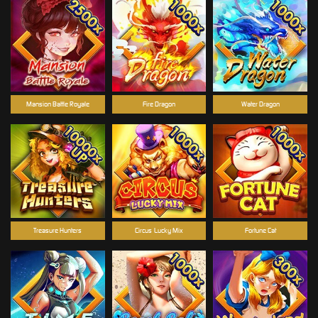
Mansion Battle Royale
Fire Dragon
Water Dragon
Treasure Hunters
Circus-Lucky Mix
Fortune Cat