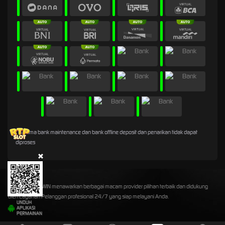
* Selama bank maintenance dan bank offline deposit dan penarikan tidak dapat
diproses
©2026 2X45WIN menawarkan berbagai macam provider pilihan terbaik dan didukung
oleh Layanan Pelanggan profesional 24/7 yang siap melayani Anda.
UNDUH
APLIKASI
PERMAINAN