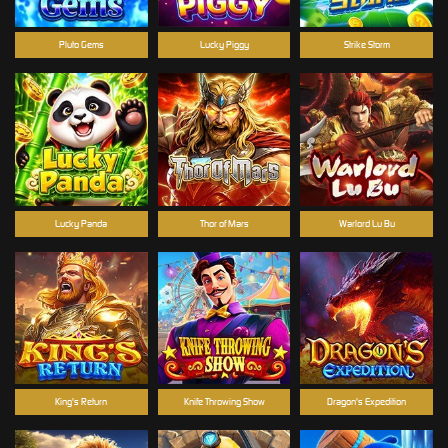
Pluto Gems
Lucky Piggy
Strike Storm
Lucky Panda
Thor of Mars
Warlord Lu Bu
King's Return
Knife Throwing Show
Dragon's Expedition