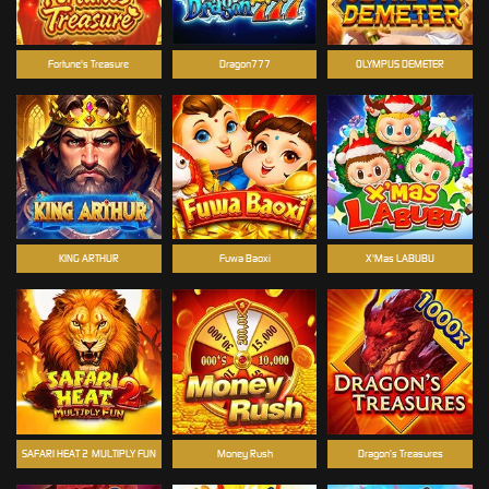
Fortune's Treasure
Dragon777
OLYMPUS DEMETER
KING ARTHUR
Fuwa Baoxi
X'Mas LABUBU
SAFARI HEAT 2-MULTIPLY FUN
Money Rush
Dragon’s Treasures