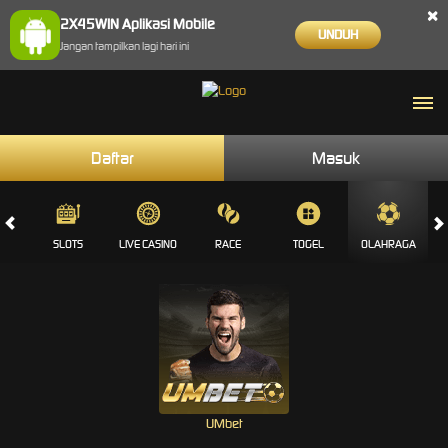
×
2X45WIN Aplikasi Mobile
UNDUH
Jangan tampilkan lagi hari ini
Daftar
Masuk
MES
SLOTS
LIVE CASINO
RACE
TOGEL
OLAHRAGA
C
UMbet