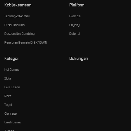
Kebijaksanaan
Platform
Tentang 2X45WIN
Promosi
Pusat Bantuan
Loyalty
Responsible Gambling
Referral
Peraturan Bermain Di 2X45WIN
Kategori
Dukungan
Hot Games
Slots
Live Casino
Race
Togel
Olahraga
Crash Game
Arcade