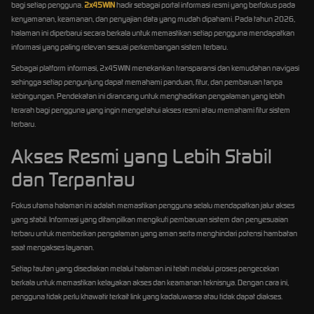
bagi setiap pengguna.
2x45WIN
hadir sebagai portal informasi resmi yang berfokus pada
kenyamanan, keamanan, dan penyajian data yang mudah dipahami. Pada tahun 2026,
halaman ini diperbarui secara berkala untuk memastikan setiap pengguna mendapatkan
informasi yang paling relevan sesuai perkembangan sistem terbaru.
Sebagai platform informasi, 2x45WIN menekankan transparansi dan kemudahan navigasi
sehingga setiap pengunjung dapat memahami panduan, fitur, dan pembaruan tanpa
kebingungan. Pendekatan ini dirancang untuk menghadirkan pengalaman yang lebih
terarah bagi pengguna yang ingin mengetahui akses resmi atau memahami fitur sistem
terbaru.
Akses Resmi yang Lebih Stabil
dan Terpantau
Fokus utama halaman ini adalah memastikan pengguna selalu mendapatkan jalur akses
yang stabil. Informasi yang ditampilkan mengikuti pembaruan sistem dan penyesuaian
terbaru untuk memberikan pengalaman yang aman serta menghindari potensi hambatan
saat mengakses layanan.
Setiap tautan yang disediakan melalui halaman ini telah melalui proses pengecekan
berkala untuk memastikan kelayakan akses dan keamanan teknisnya. Dengan cara ini,
pengguna tidak perlu khawatir terkait link yang kadaluwarsa atau tidak dapat diakses.