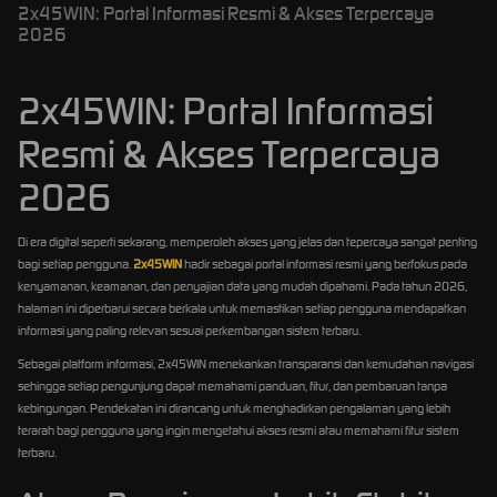
2x45WIN: Portal Informasi Resmi & Akses Terpercaya
2026
2x45WIN: Portal Informasi
Resmi & Akses Terpercaya
2026
Di era digital seperti sekarang, memperoleh akses yang jelas dan tepercaya sangat penting
bagi setiap pengguna.
2x45WIN
hadir sebagai portal informasi resmi yang berfokus pada
kenyamanan, keamanan, dan penyajian data yang mudah dipahami. Pada tahun 2026,
halaman ini diperbarui secara berkala untuk memastikan setiap pengguna mendapatkan
informasi yang paling relevan sesuai perkembangan sistem terbaru.
Sebagai platform informasi, 2x45WIN menekankan transparansi dan kemudahan navigasi
sehingga setiap pengunjung dapat memahami panduan, fitur, dan pembaruan tanpa
kebingungan. Pendekatan ini dirancang untuk menghadirkan pengalaman yang lebih
terarah bagi pengguna yang ingin mengetahui akses resmi atau memahami fitur sistem
terbaru.