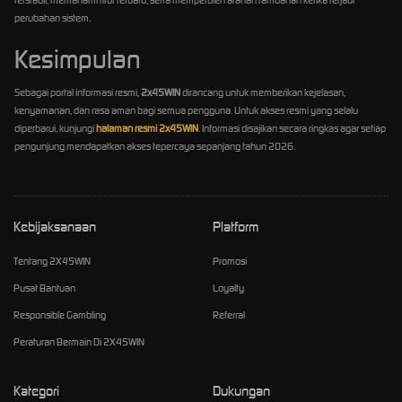
perubahan sistem.
Kesimpulan
Sebagai portal informasi resmi,
2x45WIN
dirancang untuk memberikan kejelasan,
kenyamanan, dan rasa aman bagi semua pengguna. Untuk akses resmi yang selalu
diperbarui, kunjungi
halaman resmi 2x45WIN
. Informasi disajikan secara ringkas agar setiap
pengunjung mendapatkan akses tepercaya sepanjang tahun 2026.
Kebijaksanaan
Platform
Tentang 2X45WIN
Promosi
Pusat Bantuan
Loyalty
Responsible Gambling
Referral
Peraturan Bermain Di 2X45WIN
Kategori
Dukungan